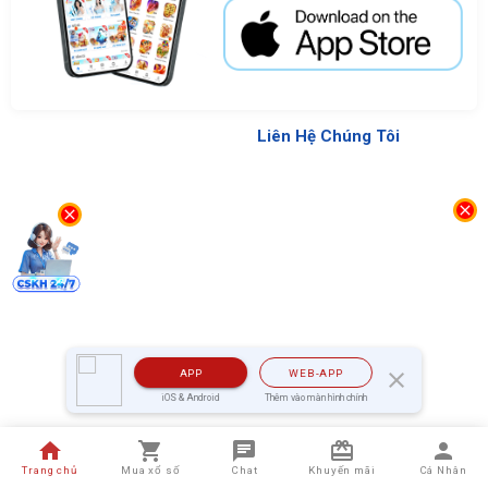
Liên Hệ Chúng Tôi
close
close
APP
WEB-APP
close
iOS & Android
Thêm vào màn hình chính
home
shopping_cart
chat
redeem
person
Trang chủ
Mua xổ số
Chat
Khuyến mãi
Cá Nhân